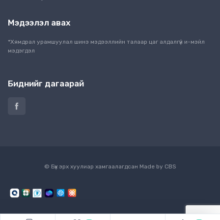
Мэдээлэл авах
*Хямдрал урамшуулал шинэ мэдээллийн талаар цаг алдалгүй и-мэйл
мэдэгдэл
Биднийг дагаарай
© Бүх эрх хуулиар хамгаалагдсан Made by
CBS