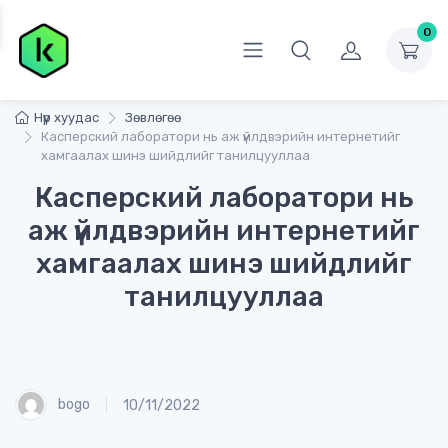
0
Нүүр хуудас
Зөвлөгөө
Касперский лаборатори нь аж үйлдвэрийн интернетийг
хамгаалах шинэ шийдлийг танилцууллаа
Касперский лаборатори нь
аж үйлдвэрийн интернетийг
хамгаалах шинэ шийдлийг
танилцууллаа
bogo
10/11/2022