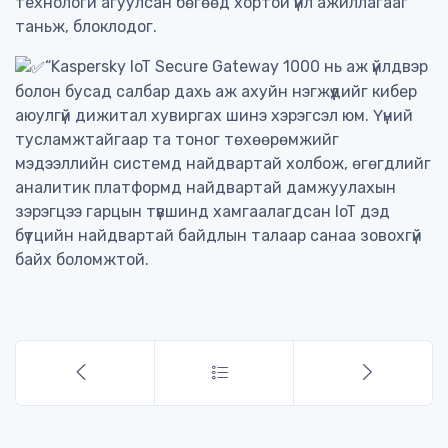
технологи агуулсан бөгөөд хортой үйл ажиллагааг
таньж, блоклодог.
“Kaspersky IoT Secure Gateway 1000 нь аж үйлдвэр
болон бусад салбар дахь аж ахуйн нэгжүүдийг кибер
аюулгүй дижитал хувиргах шинэ хэрэгсэл юм. Үүний
тусламжтайгаар та тоног төхөөрөмжийг
мэдээллийн системд найдвартай холбож, өгөгдлийг
аналитик платформд найдвартай дамжуулахын
зэрэгцээ гарцын түвшинд хамгаалагдсан IoT дэд
бүтцийн найдвартай байдлын талаар санаа зовохгүй
байх боломжтой.