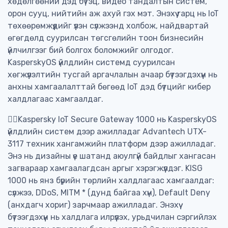
хөдөлгөөний дэд бүтэц, видео тандалтын систем,
орон сууц, нийтийн аж ахуй гэх мэт. Энэхүү гарц нь IoT
төхөөрөмжүүдийг үүлэн сүлжээнд холбож, найдвартай
өгөгдөлд суурилсан төгсгөлийн тоон бизнесийн
үйлчилгээг бий болгох боломжийг олгодог.
KasperskyOS үйлдлийн системд суурилсан
хөгжүүлэлтийн тусгай аргачлалын ачаар бүтээгдэхүүн нь
анхны хамгаалалттай бөгөөд IoT дэд бүтцийг кибер
халдлагаас хамгаалдаг.
🕵️‍♀‍Kaspersky IoT Secure Gateway 1000 нь KasperskyOS
үйлдлийн систем дээр ажилладаг Advantech UTX-
3117 техник хангамжийн платформ дээр ажилладаг.
Энэ нь дизайны үе шатанд аюулгүй байдлыг хангасан
загвараар хамгаалагдсан аргыг хэрэгжүүлдэг. KISG
1000 нь янз бүрийн төрлийн халдлагаас хамгаалдаг:
сүлжээ, DDoS, MITM * (дунд байгаа хүн), Default Deny
(анхдагч хориг) зарчмаар ажилладаг. Энэхүү
бүтээгдэхүүн нь халдлага илрүүлэх, урьдчилан сэргийлэх