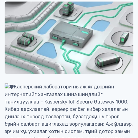
Касперский лаборатори нь аж үйлдвэрийн
интернетийг хамгаалах шинэ шийдлийг
танилцууллаа – Kaspersky IoT Secure Gateway 1000.
Кибер дархлаатай, өөрөөр хэлбэл кибер халдлагын
дийлэнх төрөлд тэсвэртэй, бүтээгдэхүүн нь төрөл
бүрийн салбарт ашиглахад зориулагдсан: Аж үйлдвэр,
эрчим хүч, ухаалаг хотын систем, түүний дотор замын