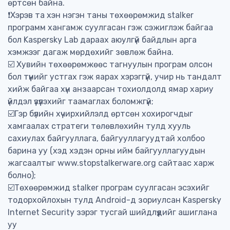
өртсөн байна.
❗️Хэрэв та хэн нэгэн таны төхөөрөмжид stalker
программ хангамж суулгасан гэж сэжиглэж байгаа
бол Kaspersky Lab дараах аюулгүй байдлын арга
хэмжээг дагаж мөрдөхийг зөвлөж байна.
☑️ Хувийн төхөөрөмжөөс тагнуулын програм олсон
бол түүнийг устгах гэж яарах хэрэггүй, учир нь тандалт
хийж байгаа хүн анзаарсан тохиолдолд ямар хариу
үйлдэл үзүүлэхийг таамаглах боломжгүй;
☑️Гэр бүлийн хүчирхийлэлд өртсөн хохирогчдыг
хамгаалах стратеги төлөвлөхийн тулд хууль
сахиулах байгууллага, байгууллагуудтай холбоо
барина уу (хэд хэдэн орны ийм байгууллагуудын
жагсаалтыг www.stopstalkerware.org сайтаас харж
болно);
☑️Төхөөрөмжид stalker програм суулгасан эсэхийг
тодорхойлохын тулд Android-д зориулсан Kaspersky
Internet Security зэрэг тусгай шийдлүүдийг ашиглана
уу