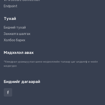
Endpoint
Тухай
Бидний тухай
Захиалга шалгах
Холбоо барих
Мэдээлэл авах
*Хямдрал урамшуулал шинэ мэдээллийн талаар цаг алдалгүй и-мэйл
мэдэгдэл
Биднийг дагаарай