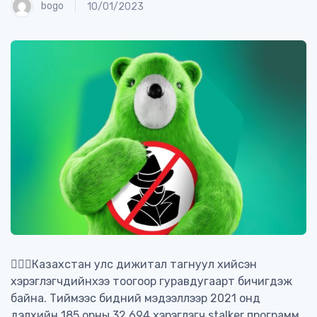
bogo
10/01/2023
🕵🏻‍♂️Казахстан улс дижитал тагнуул хийсэн
хэрэглэгчдийнхээ тоогоор гуравдугаарт бичигдэж
байна. Тиймээс бидний мэдээллээр 2021 онд
дэлхийн 185 орны 32,694 хэрэглэгч stalker программ