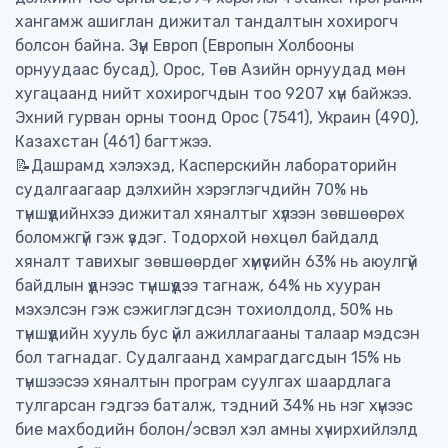
хангамж ашиглан дижитал тандалтын хохирогч
болсон байна. Зүүн Европ (Европын Холбооны
орнуудаас бусад), Орос, Төв Азийн орнуудад мөн
хугацаанд нийт хохирогчдын тоо 9207 хүн байжээ.
Эхний гурван орны тоонд Орос (7541), Украин (490),
Казахстан (461) багтжээ.
📝Дашрамд хэлэхэд, Касперскийн лабораторийн
судалгаагаар дэлхийн хэрэглэгчдийн 70% нь
түншүүдийнхээ дижитал хяналтыг хүлээн зөвшөөрөх
боломжгүй гэж үздэг. Тодорхой нөхцөл байдалд
хяналт тавихыг зөвшөөрдөг хүмүүсийн 63% нь аюулгүй
байдлын үүднээс түншүүдээ тагнаж, 64% нь хууран
мэхэлсэн гэж сэжиглэгдсэн тохиолдолд, 50% нь
түншүүдийн хууль бус үйл ажиллагааны талаар мэдсэн
бол тагнадаг. Судалгаанд хамрагдагсдын 15% нь
түншээсээ хяналтын програм суулгах шаардлага
тулгарсан гэдгээ баталж, тэдний 34% нь нэг хүнээс
бие махбодийн болон/эсвэл хэл амны хүчирхийлэлд